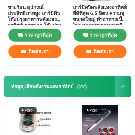
ขายร้อน อุปกรณ์
บาร์บีควีดพลังแสงอาทิตย์
ประสิทธิภาพสูง บาร์บีคิว
ที่ดีที่สุด 6.5 ลิตร ความจุ
โต๊ะปรุงอาหารพลังแสง
ขนาดใหญ่ ทําอาหารเนื้อ
อาทิตย์ ภายนอก โต๊ะปรุง
ไฟแดง อาหารสุขภาพดี
อาหารพลังแสงอาทิต
การทําอาหารสําหรับ
ราคาถูกที่สุด
ราคาถูกที่สุด
ย์สําหรับการตั้งแคมป์
ตลาดอเมริกา
ผลิตในจีน
ติดต่อเรา
ติดต่อเรา
ท่อสูญเสียพลังงานแสงอาทิตย์
(22)