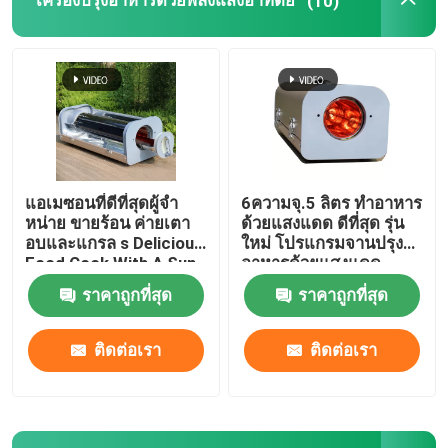
เครื่องปรุงอาหารด้วยพลังแสงอาทิตย์
(10)
ถังปั๊มแหล่งอากาศ
ถังปั๊มความร้อนแหล่งอากาศ
เครื่องทําน้ําร้อนจากปั๊มความร้อนแหล่งอากาศ
แอเมซอนที่ดีที่สุดผู้จํา
6ความจุ.5 ลิตร ทําอาหาร
หน่าย ขายร้อน ค่ายเตา
ด้วยแสงแดด ดีที่สุด รุ่น
เครื่องทําน้ําร้อนไฟฟ้าไฟฟ้า
อบและแกรล s Delicious
ใหม่ โปรแกรมจานปรุง
Food Cook With A Sun
อาหารด้วยแสงแดด
Oven
ราคาถูกที่สุด
ราคาถูกที่สุด
ถังน้ําเตาอบ
ติดต่อเรา
ติดต่อเรา